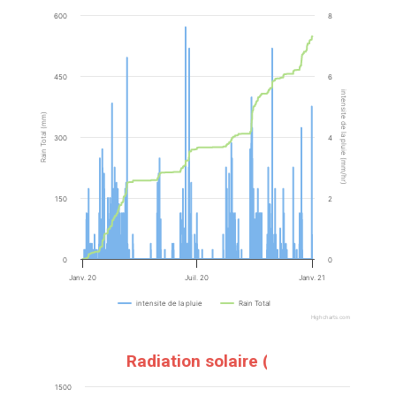
600
8
450
6
intensite de la pluie (mm/hr)
Rain Total (mm)
300
4
150
2
0
0
Janv. 20
Juil. 20
Janv. 21
intensite de la pluie
Rain Total
Highcharts.com
Radiation solaire (w/m)
1500