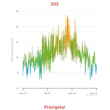
2020
40
30
Outside Temperature (°C)
20
10
0
-10
Janv. 20
Mai 20
Sept. 20
Janv. 21
Highcharts.com
Precipitation