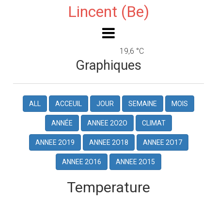
Lincent (Be)
19,6 °C
Graphiques
ALL
ACCEUIL
JOUR
SEMAINE
MOIS
ANNÉE
ANNEE 2O2O
CLIMAT
ANNEE 2O19
ANNEE 2O18
ANNEE 2O17
ANNEE 2O16
ANNEE 2O15
Temperature