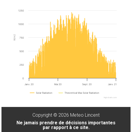
1250
1000
W/m2
750
500
250
0
Janv. 20
Mai 20
Sept. 20
Janv. 21
Solar Radiation
Theoretical Max Solar Radiation
Highcharts.com
Copyright © 2026 Meteo Lincent
Ne jamais prendre de décisions importantes
par rapport à ce site.